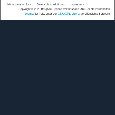
Haftungsausschluss
Datenschutzerklärung
Impressum
Copyright © 2026 Bergbau-Erlebniswelt Imsbach. Alle Rechte vorbehalten.
Joomla!
ist freie, unter der
GNU/GPL-Lizenz
veröffentlichte Software.