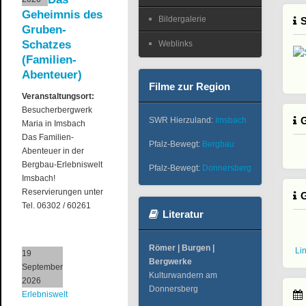
Geheimnis des
Bildergalerie
S
Gruben-
Schatzes
Weblinks
(Familien-
Abenteuer)
Filme zur Region
Veranstaltungsort:
Besucherbergwerk
G
SWR Hierzuland:
Imsbach
Maria in Imsbach
Das Familien-
Pfalz-Bewegt:
Bergbau
Abenteuer in der
Bergbau-Erlebniswelt
Pfalz-Bewegt:
Donnersberg
Imsbach!
Reservierungen unter
Tel. 06302 / 60261
Literatur
Römer | Burgen |
Li
19
Bergwerke
September
Kulturwandern am
2026
Donnersberg
Erlebniswelt