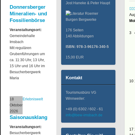
Jost Haneke & Peter Haupt
Donnersberger
Mineralien- und
Aug
Fossilienbörse
Mo
Veranstaltungsort:
176 Seiten
3
Gemeindehalle
140 Abbildungen
Imsbach
ISBN: 978-3-96176-340-5
Mit regulären
Grubenführungen um
15,00 EUR
ca. 11:30 Uhr, 13 Uhr,
15 Uhr und 16 Uhr im
Besucherbergwerk
Kontakt
Maria
10
Tourismusbüro VG
Winnweiler:
18
Erlebniswelt
Oktober
+49 (0) 6302 / 602 - 61
2026
info@bew-imsbach.de
Saisonausklang
Veranstaltungsort:
17
Besucherbergwerk