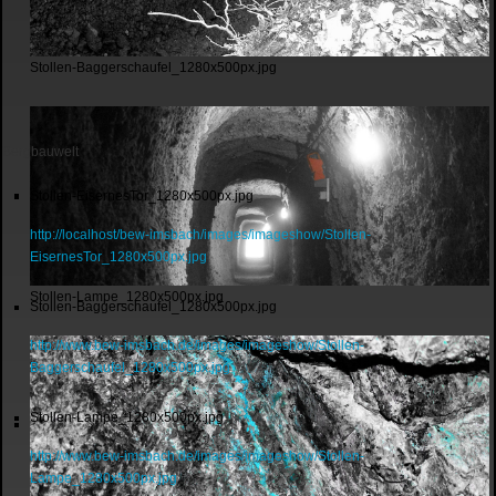
Stollen-Baggerschaufel_1280x500px.jpg
Bergbauwelt
Stollen-EisernesTor_1280x500px.jpg
http://localhost/bew-imsbach/images/imageshow/Stollen-
EisernesTor_1280x500px.jpg
Stollen-Lampe_1280x500px.jpg
Stollen-Baggerschaufel_1280x500px.jpg
http://www.bew-imsbach.de/images/imageshow/Stollen-
Baggerschaufel_1280x500px.jpg
Stollen-Lampe_1280x500px.jpg
http://www.bew-imsbach.de/images/imageshow/Stollen-
Lampe_1280x500px.jpg