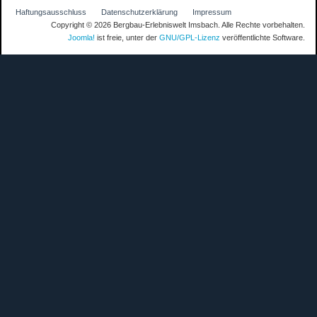
Haftungsausschluss
Datenschutzerklärung
Impressum
Copyright © 2026 Bergbau-Erlebniswelt Imsbach. Alle Rechte vorbehalten.
Joomla!
ist freie, unter der
GNU/GPL-Lizenz
veröffentlichte Software.