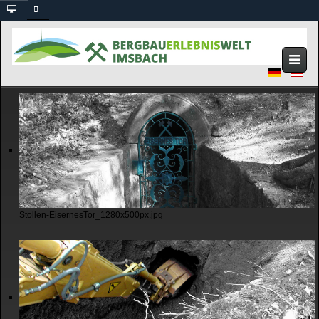
Stollen-EisernesTor_1280x500px.jpg