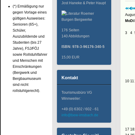
Jost Haneke & Peter Haupt
(*) Ermäßigung nur
gegen Vorlage eines
Augus
gültigen Ausweises:
Mo
Di
Senioren (65+),
176 Seiten
Schüler,
3
4
140 Abbildungen
Auszubildende und
Studenten (bis 27
ISBN: 978-3-96176-340-5
Jahre), FSJ/FÖJ
sowie Rollstuhlfahrer
15,00 EUR
und Menschen mit
Einschränkungen
(Bergwerk und
Kontakt
Bergbaumuseum
10
11
sind nicht
rollstuhlgerecht).
Tourismusbüro VG
Winnweiler:
+49 (0) 6302 / 602 - 61
info@bew-imsbach.de
17
18