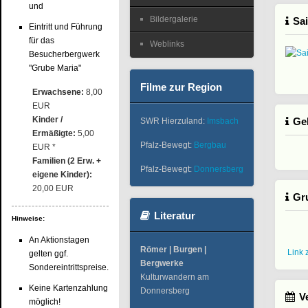
und
Bildergalerie
Sa
Eintritt und Führung
für das
Weblinks
Besucherbergwerk
"Grube Maria"
Filme zur Region
Erwachsene:
8,00
EUR
Kinder /
Geh
SWR Hierzuland:
Imsbach
Ermäßigte:
5,00
Pfalz-Bewegt:
Bergbau
EUR *
Familien (2 Erw. +
Pfalz-Bewegt:
Donnersberg
eigene Kinder):
20,00 EUR
Gr
Literatur
Hinweise:
An Aktionstagen
Römer | Burgen |
Link 
gelten ggf.
Bergwerke
Sondereintrittspreise.
Kulturwandern am
Keine Kartenzahlung
Donnersberg
V
möglich!