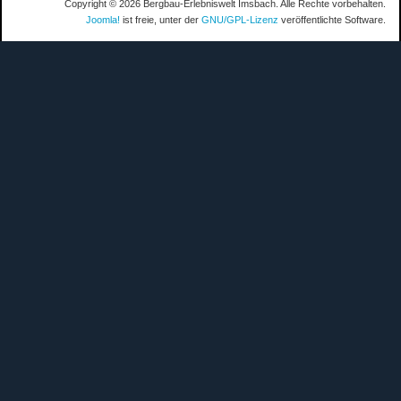
Copyright © 2026 Bergbau-Erlebniswelt Imsbach. Alle Rechte vorbehalten.
Joomla!
ist freie, unter der
GNU/GPL-Lizenz
veröffentlichte Software.