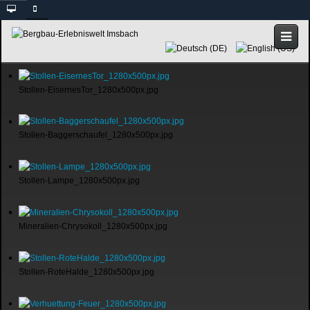
Stollen-EisernesTor_1280x500px.jpg
Stollen-Baggerschaufel_1280x500px.jpg
Stollen-Lampe_1280x500px.jpg
Mineralien-Chrysokoll_1280x500px.jpg
Stollen-RoteHalde_1280x500px.jpg