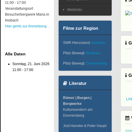
11:00
-
17:00
Veranstaltungsort
Weblinks
Besucherbergwerk Maria in
Imsbach
Hier gehts zur Anmeldung...
Filme zur Region
G
SWR Hierzuland:
Imsbach
Pfalz-Bewegt:
Bergbau
Alle Daten
Pfalz-Bewegt:
Donnersberg
Sonntag, 21. Juni 2026
11:00 - 17:00
G
Literatur
Römer | Burgen |
Lin
Bergwerke
Kulturwandern am
Donnersberg
Jost Haneke & Peter Haupt