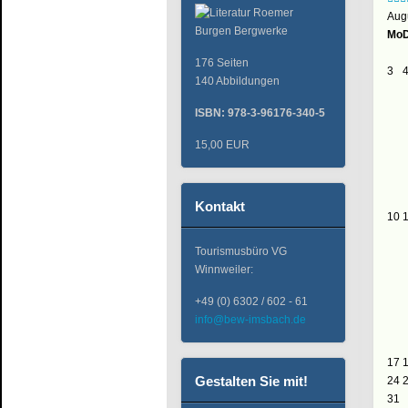
Aug
Mo
D
176 Seiten
3
140 Abbildungen
ISBN: 978-3-96176-340-5
15,00 EUR
Kontakt
10
Tourismusbüro VG
Winnweiler:
+49 (0) 6302 / 602 - 61
info@bew-imsbach.de
17
Gestalten Sie mit!
24
31