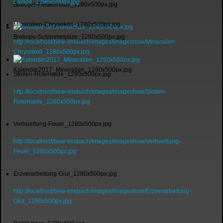
Lampe_1280x500px.jpg
Biologie-Fledermaus_1280x500px.jpg
Mineralien-Chrysokoll_1280x500px.jpg
Biologie-Schimmelpilze_1280x500px.jpg
http://localhost/bew-imsbach/images/imageshow/Mineralien-
Chrysokoll_1280x500px.jpg
Kalender2017_Mineralien_1280x500px.jpg
Stollen-RoteHalde_1280x500px.jpg
http://localhost/bew-imsbach/images/imageshow/Stollen-
RoteHalde_1280x500px.jpg
Verhuettung-Feuer_1280x500px.jpg
http://localhost/bew-imsbach/images/imageshow/Verhuettung-
Feuer_1280x500px.jpg
Erzverarbeitung-Glut_1280x500px.jpg
http://localhost/bew-imsbach/images/imageshow/Erzverarbeitung-
Glut_1280x500px.jpg