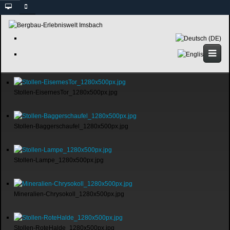
Stollen-EisernesTor_1280x500px.jpg
Stollen-Baggerschaufel_1280x500px.jpg
Stollen-Lampe_1280x500px.jpg
Mineralien-Chrysokoll_1280x500px.jpg
Stollen-RoteHalde_1280x500px.jpg