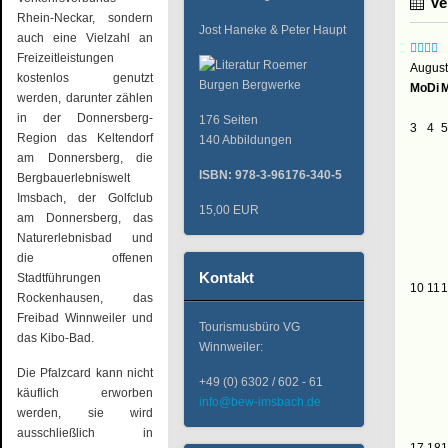
Ve
Rhein-Neckar, sondern
Jost Haneke & Peter Haupt
auch eine Vielzahl an
Freizeitleistungen
August
kostenlos genutzt
Mo
Di
M
werden, darunter zählen
in der Donnersberg-
176 Seiten
3
4
5
Region das Keltendorf
140 Abbildungen
am Donnersberg, die
ISBN: 978-3-96176-340-5
Bergbauerlebniswelt
Imsbach, der Golfclub
15,00 EUR
am Donnersberg, das
Naturerlebnisbad und
die offenen
Kontakt
Stadtführungen
10
11
1
Rockenhausen, das
Freibad Winnweiler und
Tourismusbüro VG
das Kibo-Bad.
Winnweiler:
Die Pfalzcard kann nicht
+49 (0) 6302 / 602 - 61
käuflich erworben
info@bew-imsbach.de
werden, sie wird
ausschließlich in