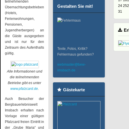
17
18
1
teilnehmenden
Gestalten Sie mit!
24
25
2
Übernachtungsbetrieben
31
(Hotels,
Ferienwohnungen,
Pensionen,
Er
Jugendherbergen) an
die Gäste ausgegeben
und ist nur für den
Zeitraum des Aufenthalts
Texte, Fotos, Kritik?
gültig.
Fehlermaus gefunden?
webmaster@bew-
imsbach.de
Alle Informationen und
die teilnehmenden
Betriebe gibt es unter
www.pfalzcard.de
.
Gästekarte
Auch Besucher der
Bergbauerlebniswelt
Imsbach erhalten nach
Vorlage einer gültigen
Pfalzcard freien Eintritt in
der „Grube Maria“ und