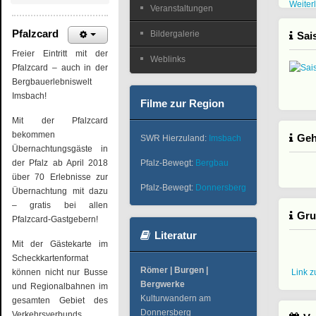
Weiterl
Veranstaltungen
Pfalzcard
Bildergalerie
Sai
Freier Eintritt mit der
Weblinks
Pfalzcard – auch in der
Bergbauerlebniswelt
Imsbach!
Filme zur Region
Mit der Pfalzcard
bekommen
Geh
SWR Hierzuland:
Imsbach
Übernachtungsgäste in
der Pfalz ab April 2018
Pfalz-Bewegt:
Bergbau
über 70 Erlebnisse zur
Pfalz-Bewegt:
Donnersberg
Übernachtung mit dazu
– gratis bei allen
Gru
Pfalzcard-Gastgebern!
Literatur
Mit der Gästekarte im
Scheckkartenformat
Römer | Burgen |
können nicht nur Busse
Link 
Bergwerke
und Regionalbahnen im
Kulturwandern am
gesamten Gebiet des
Donnersberg
Verkehrsverbunds