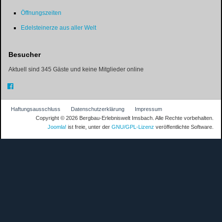
Öffnungszeiten
Edelsteinerze aus aller Welt
Besucher
Aktuell sind 345 Gäste und keine Mitglieder online
Haftungsausschluss
Datenschutzerklärung
Impressum
Copyright © 2026 Bergbau-Erlebniswelt Imsbach. Alle Rechte vorbehalten.
Joomla!
ist freie, unter der
GNU/GPL-Lizenz
veröffentlichte Software.