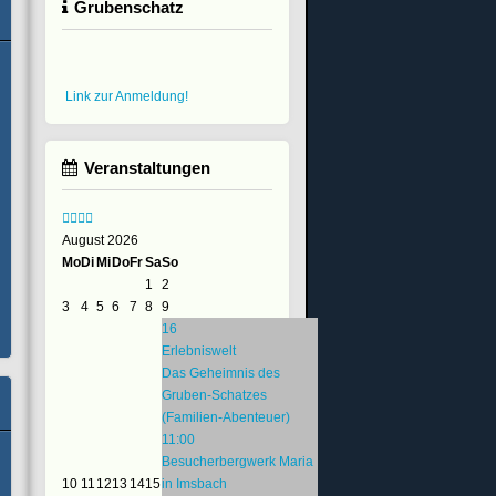
Grubenschatz
Link zur Anmeldung!
Veranstaltungen
August 2026
Mo
Di
Mi
Do
Fr
Sa
So
1
2
3
4
5
6
7
8
9
16
Erlebniswelt
Das Geheimnis des
Gruben-Schatzes
(Familien-Abenteuer)
11:00
Besucherbergwerk Maria
10
11
12
13
14
15
in Imsbach