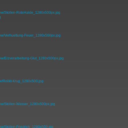
how/Stollen-RoteHalde_1280x500px.jpg
how/Verhuettung-Feuer_1280x500px.jpg
how/Erzverarbeitung-Glut_1280x500px.jpg
w/Relikt-Krug_1280x500.jpg
how/Stollen-Wasser_1280x500px.jpg
ow/Stollen-Friedrich_1280x500.jpg