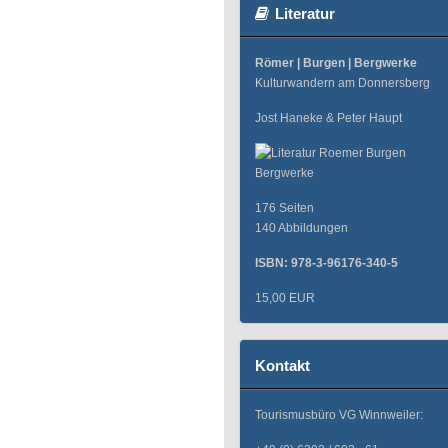
Literatur
Römer | Burgen | Bergwerke
Kulturwandern am Donnersberg
Jost Haneke & Peter Haupt
176 Seiten
140 Abbildungen
ISBN: 978-3-96176-340-5
15,00 EUR
Kontakt
Tourismusbüro VG Winnweiler: