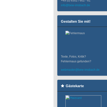
+49 (0) 6302 / 602 - 61
info@bew-imsbach.de
Gestalten Sie mit!
Texte, Fotos, Kritik?
Fehlermaus gefunden?
webmaster@bew-imsbach.de
Gästekarte