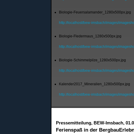
Biologie-Feuersalamander_1280x500px.jpg
http://localhost/bew-imsbach/images/images
Biologie-Fledermaus_1280x500px.jpg
http://localhost/bew-imsbach/images/images
Biologie-Schimmelpilze_1280x500px.jpg
http://localhost/bew-imsbach/images/images
Kalender2017_Mineralien_1280x500px.jpg
http://localhost/bew-imsbach/images/image
Pressemitteilung, BEW-Imsbach, 01.0
Ferienspaß in der BergbauErleb