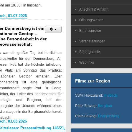
r am 19. Juli in Imsbach.
Anschrift & Anfahrt
ch, 01.07.2026
Öffnungszeiten
er Donnersberg ist ein
Eintrittspreise
ationaler Geotop –
ine Besonderheit in der
Veranstaltungen
eowissenschaft
Bildergalerie
s war ein großer Tag bei herrlichem
erbstwetter für den Donnersberg. An
Weblinks
essen Fuß hat die höchste Erhebung
er Pfalz am Sonntag das Prädikat
Nationaler Geotop“ erhalten. „Der
Filme zur Region
onnersberg ist eine geologische
esonderheit“, sagte Prof. Dr. Georg
ieber, der Leiter des Landesamtes für
SWR Hierzuland:
Imsbach
eologie und Bergbau, bei der
Pfalz-Bewegt:
Bergbau
bergabe der Urkunde während eines
ktionstages in der Bergbauerlebniswelt
Pfalz-Bewegt:
Donnersberg
msbach.
ch, 03.03.2026
eiterlesen: Pressemitteilung 146/21, Kreisverwaltung Donnersberg, 25.1