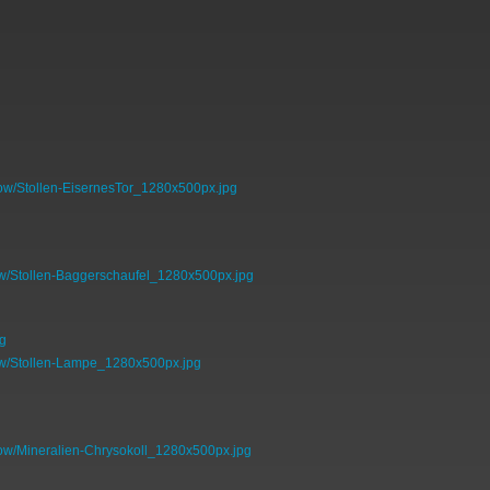
how/Stollen-EisernesTor_1280x500px.jpg
w/Stollen-Baggerschaufel_1280x500px.jpg
ow/Stollen-Lampe_1280x500px.jpg
how/Mineralien-Chrysokoll_1280x500px.jpg