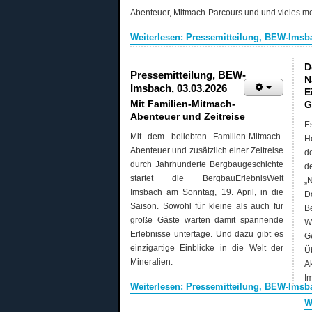
Abenteuer, Mitmach-Parcours und und vieles meh
Weiterlesen: Pressemitteilung, BEW-Imsba
D
Pressemitteilung, BEW-
N
Imsbach, 03.03.2026
E
Mit Familien-Mitmach-
G
Abenteuer und Zeitreise
E
Mit dem beliebten Familien-Mitmach-
H
Abenteuer und zusätzlich einer Zeitreise
d
durch Jahrhunderte Bergbaugeschichte
d
startet die BergbauErlebnisWelt
„
Imsbach am Sonntag, 19. April, in die
D
Saison. Sowohl für kleine als auch für
B
große Gäste warten damit spannende
W
Erlebnisse untertage. Und dazu gibt es
G
einzigartige Einblicke in die Welt der
Ü
Mineralien.
A
I
Weiterlesen: Pressemitteilung, BEW-Imsba
W