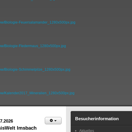
how/Biologie-Feuersalamander_1280x500px.jpg
how/Biologie-Fledermaus_1280x500px.jpg
how/Biologie-Schimmelpilze_1280x500px.jpg
show/Kalender2017_Mineralien_1280x500px.jpg
Besucherinformation
7.2026
nisWelt Imsbach
Aktuelles