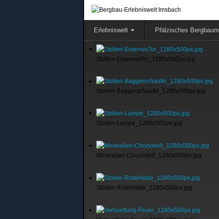
Erlebniswelt
Pfälzisches Bergbau
Stollen-EisernesTor_1280x500px.jpg
Stollen-Baggerschaufel_1280x500px.jpg
Stollen-Lampe_1280x500px.jpg
Mineralien-Chrysokoll_1280x500px.jpg
Stollen-RoteHalde_1280x500px.jpg