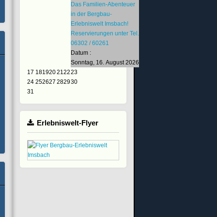
Das Familien-Abenteuer
in der Bergbau-
Erlebniswelt Imsbach!
Reservierungen unter Tel.
06302 / 60261
Datum :
Sonntag, 16. August 2026
17
18
19
20
21
22
23
24
25
26
27
28
29
30
31
Erlebniswelt-Flyer