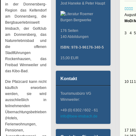
Jost Haneke & Peter Haupt
in der Donnersberg-
Region das Keltendorf
August
am Donnersberg, die
Mo
Di
M
Bergbauerlebniswelt
Imsbach, der Golfclub
176 Seiten
3
4
5
am Donnersberg, das
140 Abbildungen
Naturerlebnisbad und
die offenen
ISBN: 978-3-96176-340-5
Stadtführungen
15,00 EUR
Rockenhausen, das
Freibad Winnweiler und
das Kibo-Bad.
Kontakt
Die Pfalzcard kann nicht
10
11
1
käuflich erworben
Tourismusbüro VG
werden, sie wird
Winnweiler:
ausschließlich in
teilnehmenden
+49 (0) 6302 / 602 - 61
Übernachtungsbetrieben
info@bew-imsbach.de
(Hotels,
Ferienwohnungen,
Pensionen,
17
18
1