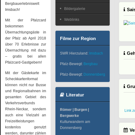
Bergbauerlebniswelt
Bildergalerie
Sai
Imsbach!
Weblinks
Mit der Pfalzcard
bekommen
Übernachtungsgäste in
Filme zur Region
der Pfalz ab April 2018
über 70 Erlebnisse zur
Übernachtung mit dazu
Geh
SWR Hierzuland:
Imsbach
– gratis bei allen
Pfalzcard-Gastgebern!
Pfalz-Bewegt:
Bergbau
Mit der Gästekarte im
Pfalz-Bewegt:
Donnersberg
Scheckkartenformat
können nicht nur Busse
Gru
und Regionalbahnen im
Literatur
gesamten Gebiet des
Verkehrsverbunds
Rhein-Neckar, sondern
Römer | Burgen |
Link 
auch eine Vielzahl an
Bergwerke
Freizeitleistungen
Kulturwandern am
kostenlos genutzt
Donnersberg
Ve
werden, darunter zählen