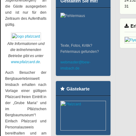
Jugendherbergen) an
Gestalten Sie mit!
24
25
2
die Gäste ausgegeben
31
und ist nur für den
Zeitraum des Aufenthalts
gültig.
Er
Alle Informationen und
Texte, Fotos, Kritik?
die teilnehmenden
Fehlermaus gefunden?
Betriebe gibt es unter
www.pfalzcard.de
.
webmaster@bew-
imsbach.de
Auch Besucher der
Bergbauerlebniswelt
Imsbach erhalten nach
Gästekarte
Vorlage einer gültigen
Pfalzcard freien Eintritt in
der „Grube Maria“ und
im Pfälzischen
Bergbaumuseum“!
Einfach Pfalzcard und
Personalausweis
bereithalten und am