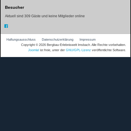
Besucher
Aktuell sind 309 Gäste und keine Mitglieder online
Haftungsausschluss
Datenschutzerklärung
Impressum
Copyright © 2026 Bergbau-Erlebniswelt Imsbach. Alle Rechte vorbehalten.
Joomla!
ist freie, unter der
GNU/GPL-Lizenz
veröffentlichte Software.