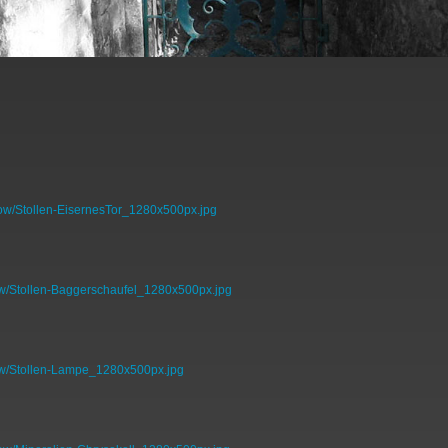
how/Stollen-EisernesTor_1280x500px.jpg
w/Stollen-Baggerschaufel_1280x500px.jpg
ow/Stollen-Lampe_1280x500px.jpg