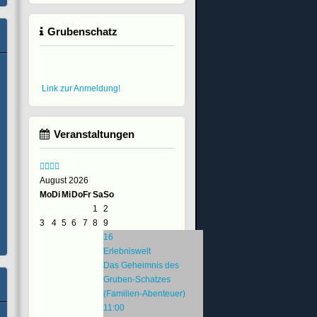
Grubenschatz
Link zur Anmeldung!
Veranstaltungen
August 2026
Mo
Di
Mi
Do
Fr
Sa
So
1
2
3
4
5
6
7
8
9
16
Erlebniswelt
Das Geheimnis des
Gruben-Schatzes
(Familien-Abenteuer)
11:00