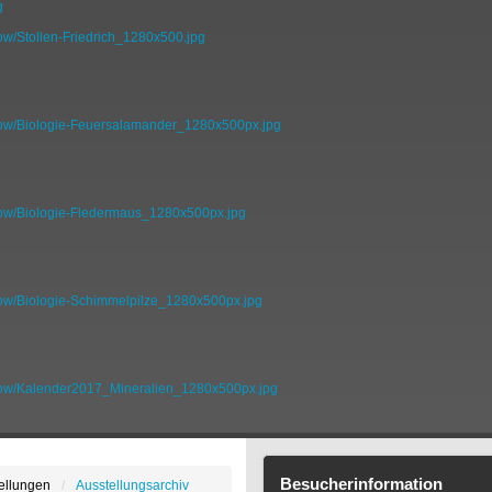
ow/Stollen-Friedrich_1280x500.jpg
how/Biologie-Feuersalamander_1280x500px.jpg
how/Biologie-Fledermaus_1280x500px.jpg
how/Biologie-Schimmelpilze_1280x500px.jpg
show/Kalender2017_Mineralien_1280x500px.jpg
Besucherinformation
ellungen
Ausstellungsarchiv