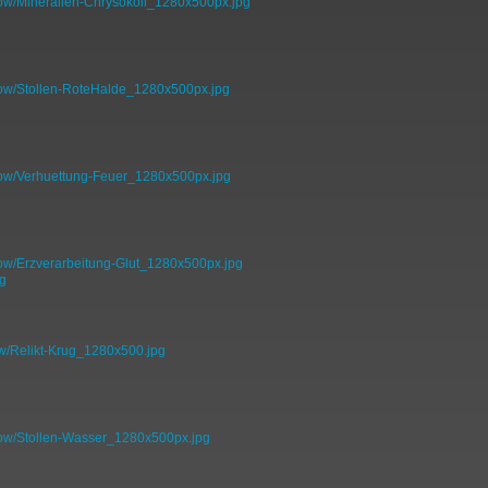
how/Mineralien-Chrysokoll_1280x500px.jpg
how/Stollen-RoteHalde_1280x500px.jpg
how/Verhuettung-Feuer_1280x500px.jpg
how/Erzverarbeitung-Glut_1280x500px.jpg
w/Relikt-Krug_1280x500.jpg
how/Stollen-Wasser_1280x500px.jpg