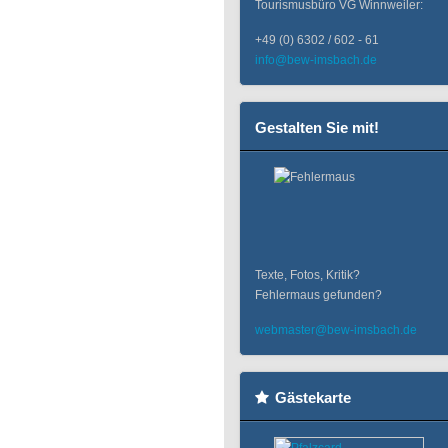
Tourismusbüro VG Winnweiler:
+49 (0) 6302 / 602 - 61
info@bew-imsbach.de
Gestalten Sie mit!
Texte, Fotos, Kritik?
Fehlermaus gefunden?
webmaster@bew-imsbach.de
Gästekarte