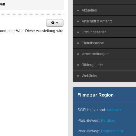
elt
Aktuelles
Anschrift & Anfahrt
nd aller Welt. Diese Ausstellung wird
Öffnungszeiten
Eintrittspreise
Veranstaltungen
Bildergalerie
Weblinks
Filme zur Region
SWR Hierzuland:
Imsbach
Pfalz-Bewegt:
Bergbau
Pfalz-Bewegt:
Donnersberg