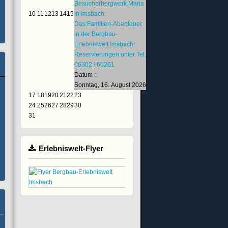
Besucherbergwerk Maria
10
11
12
13
14
15
in Imsbach
Das Familien-Abenteuer
in der Bergbau-
Erlebniswelt Imsbach!
Reservierungen unter Tel.
06302 / 60261
Datum :
Sonntag, 16. August 2026
17
18
19
20
21
22
23
24
25
26
27
28
29
30
31
Erlebniswelt-Flyer